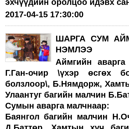
эхчүүдийн оролцоо идэвх сан
2017-04-15 17:30:00
ШАРГА СУМ АЙ
НЭМЛЭЭ
Аймгийн аварга
Г.Ган-очир \үхэр өсгөх б
болзлоор\, Б.Нямдорж, Хамт
Улаантуг багийн малчин Б.Ба
Сумын аварга малчнаар:
Баянгол багийн малчин Н.Оч
Д.Баттөр, Хамтын хүч баги