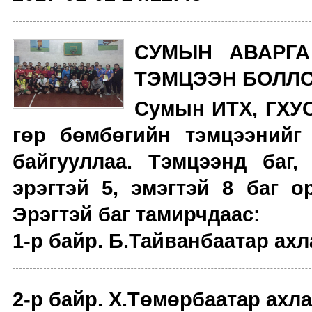
СУМЫН АВАРГА
ТЭМЦЭЭН БОЛЛ
Сумын ИТХ, ГХУС
гөр бөмбөгийн тэмцээнийг
байгууллаа. Тэмцээнд баг,
эрэгтэй 5, эмэгтэй 8 баг 
Эрэгтэй баг тамирчдаас:
1-р байр
. Б.Тайванбаатар ах
2-р байр
. Х.Төмөрбаатар ахл