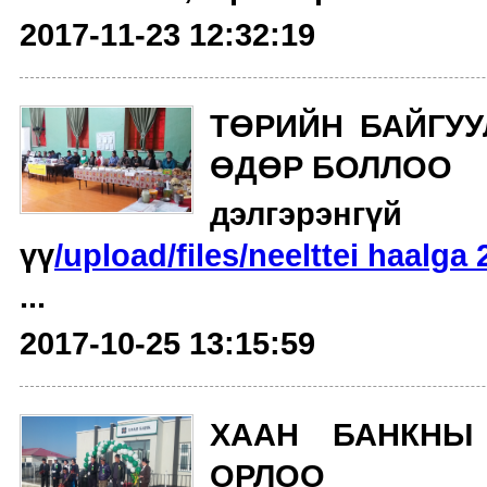
2017-11-23 12:32:19
ТӨРИЙН БАЙГУ
ӨДӨР БОЛЛОО
дэлгэрэнгү
үү
/upload/files/neelttei haalga
...
2017-10-25 13:15:59
ХААН БАНКНЫ
ОРЛОО