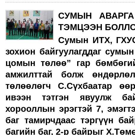
СУМЫН АВАРГА
ТЭМЦЭЭН БОЛЛ
Сумын ИТХ, ГХУ
зохион байгуулагддаг сумы
цомын төлөө” гар бөмбөги
амжилттай болж өндөрлөл
төлөөлөгч С.Сүхбаатар өө
ивээн тэтгэн явуулж бай
хорооллын эрэгтэй 7, эмэгтэ
баг тамирчдаас тэргүүн ба
багийн баг, 2-р байрыг Х.Төмө