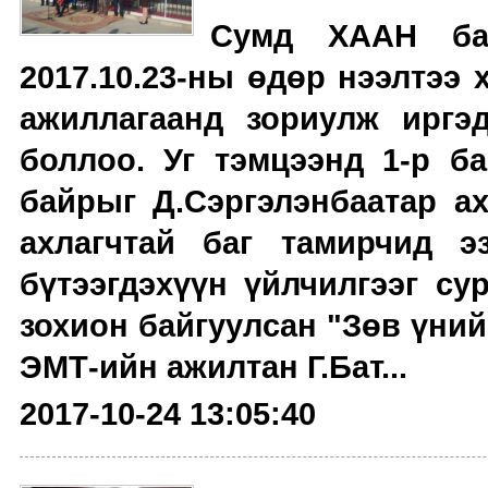
Сумд ХААН ба
2017.10.23-ны өдөр нээлтээ
ажиллагаанд зориулж иргэ
боллоо. Уг тэмцээнд 1-р ба
байрыг Д.Сэргэлэнбаатар ах
ахлагчтай баг тамирчид 
бүтээгдэхүүн үйлчилгээг с
зохион байгуулсан "Зөв үний
ЭМТ-ийн ажилтан Г.Бат...
2017-10-24 13:05:40