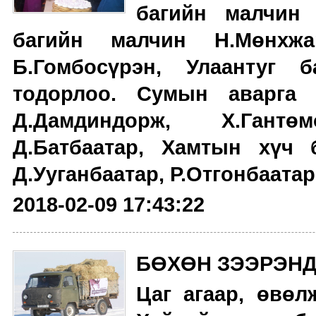
багийн малчин 
багийн малчин Н.Мөнхжа
Б.Гомбосүрэн, Улаантуг 
тодорлоо.
Сумын аварга 
Д.Дамдиндорж, Х.Гантө
Д.Батбаатар, Хамтын хүч 
Д.Ууганбаатар, Р.Отгонбаатар,
2018-02-09 17:43:22
БӨХӨН ЗЭЭРЭНД
Цаг агаар, өвөл