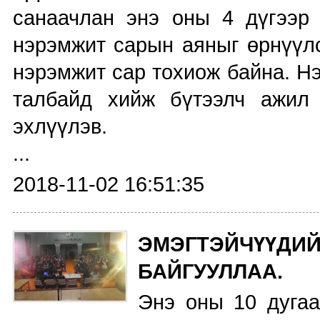
санаачлан энэ оны 4 дүгээр 
нэрэмжит сарын аяныг өрнүүлс
нэрэмжит сар тохиож байна. Н
талбайд хийж бүтээлч ажил 
эхлүүлэв.
...
2018-11-02 16:51:35
ЭМЭГТЭЙЧҮҮ
БАЙГУУЛЛАА.
Энэ оны 10 дугаа