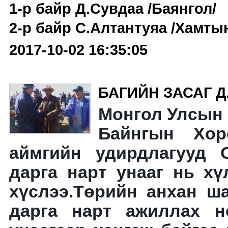
1-р байр Д.Сувдаа /Баянгол/
2-р байр С.Алтантуяа /Хамтын 
2017-10-02 16:35:05
БАГИЙН ЗАСАГ 
Монгол Улсын 
Байнгын Хор
аймгийн удирдлагууд 
дарга нарт унааг нь х
хүслээ.Төрийн анхан ш
дарга нарт ажиллах н