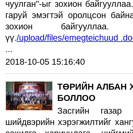
чуулган"-ыг зохион байгууллаа
гаруй эмэгтэй оролцсон байна
зохион байгууллаа. 
үү.
/upload/files/emegteichuud .d
...
2018-10-05 15:16:40
ТӨРИЙН АЛБАН 
БОЛЛОО
Засгийн газар 
шийдвэрийн хэрэгжилтийг ханг