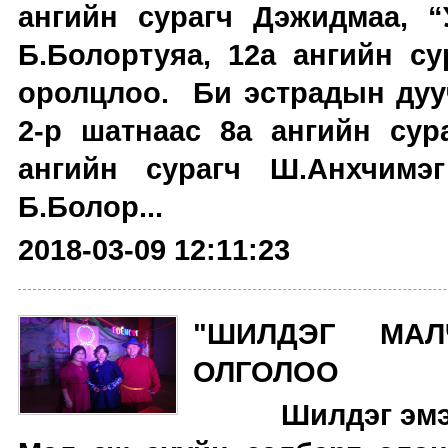
ангийн сурагч Дэжидмаа, 
Б.Болортуяа, 12а ангийн с
оролцлоо. Би эстрадын дуу
2-р шатнаас 8а ангийн сура
ангийн сурагч Ш.Анхчимэ
Б.Болор...
2018-03-09 12:11:23
"ШИЛДЭГ МА
ОЛГОЛОО
Шилдэг эмэ