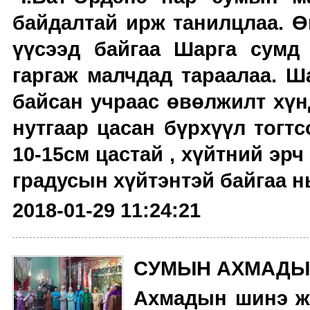
байдалтай ирж танилцлаа. 
үүсээд байгаа Шарга сумд
гаргаж малчдад тараалаа. Ш
байсан учраас өвөлжилт хүн
нутгаар цасан бүрхүүл тогтс
10-15см цастай , хүйтний эрч
градусын хүйтэнтэй байгаа нь
2018-01-29 11:24:21
СУМЫН АХМАДЫ
Ахмадын шинэ жи