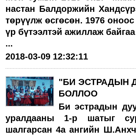
настан Балдоржийн Хандсүр
төрүүлж өсгөсөн. 1976 оноос
үр бүтээлтэй ажиллаж байгаа
...
2018-03-09 12:32:11
"БИ ЭСТРАДЫН 
БОЛЛОО
Би эстрадын дуу
уралдааны 1-р шатыг сур
шалгарсан 4а ангийн Ш.Анхчи