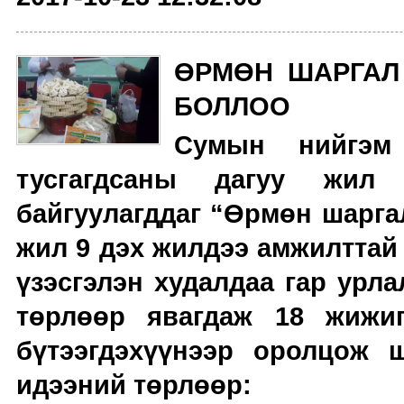
ӨРМӨН ШАРГАЛ 
БОЛЛОО
Сумын нийгэм
тусгагдсаны дагуу жил
байгуулагддаг “Өрмөн шаргал
жил 9 дэх жилдээ амжилттай 
үзэсгэлэн худалдаа гар урла
төрлөөр явагдаж 18 жижиг
бүтээгдэхүүнээр оролцож 
идээний төрлөөр: