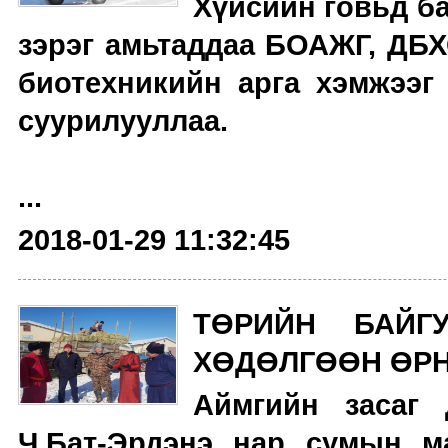
Хүйсийн говьд ба
зэрэг амьтаддаа БОАЖГ, ДБХ
биотeхникийн арга хэмжээг
суурилууллаа.
...
2018-01-29 11:32:45
ТӨРИЙН БАЙГ
ХӨДӨЛГӨӨН ӨРН
Аймгийн засаг 
Ч.Бат-Эрдэнэ нар сумын м