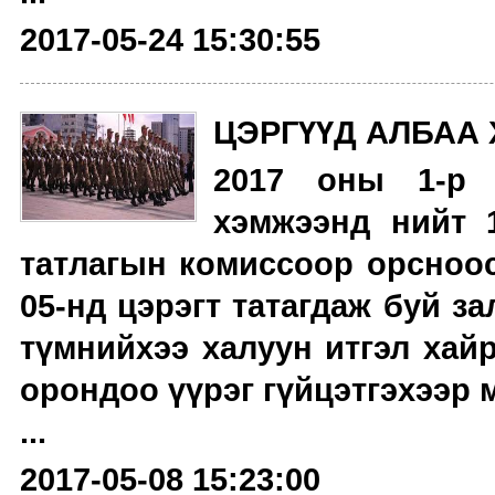
2017-05-24 15:30:55
ЦЭРГҮҮД АЛБАА
2017 оны 1-р 
хэмжээнд нийт 
татлагын комиссоор орсноос
05-нд цэрэгт татагдаж буй за
түмнийхээ халуун итгэл хай
орондоо үүрэг гүйцэтгэхээр 
...
2017-05-08 15:23:00