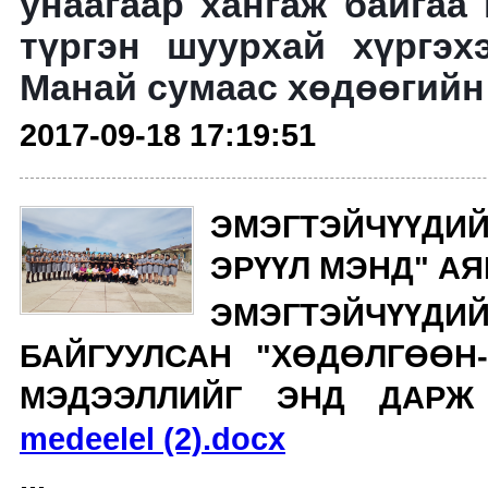
унаагаар хангаж байгаа
түргэн шуурхай хүргэ
Манай сумаас хөдөөгийн 
2017-09-18 17:19:51
ЭМЭГТЭЙЧҮҮД
ЭРҮҮЛ МЭНД" АЯ
ЭМЭГТЭЙЧҮҮ
БАЙГУУЛСАН "ХӨДӨЛГӨӨН-
МЭДЭЭЛЛИЙГ ЭНД ДАРЖ 
medeelel (2).docx
...