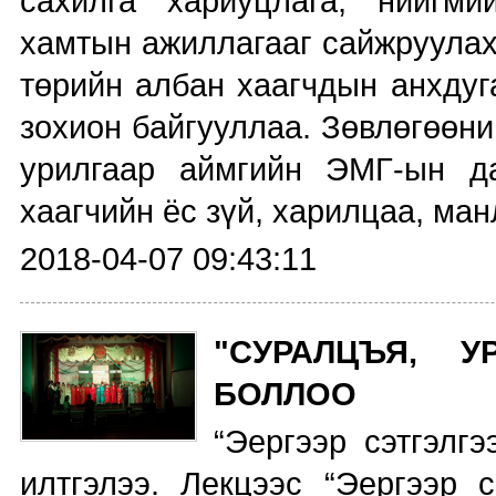
сахилга хариуцлага, нийгм
хамтын ажиллагааг сайжруулах
төрийн албан хаагчдын анхдуг
зохион байгууллаа. Зөвлөгөөн
урилгаар аймгийн ЭМГ-ын д
хаагчийн ёс зүй, харилцаа, ман
2018-04-07 09:43:11
"СУРАЛЦЪЯ, У
БОЛЛОО
“Эергээр сэтгэлгэ
илтгэлээ. Лекцээс “Эергээр с