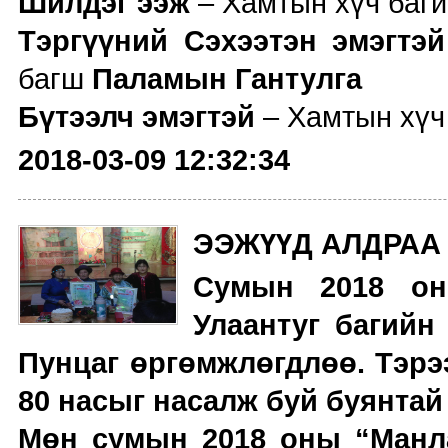
Шилдэг ээж
– Хамтын хүч баг
Тэргүүний Сэхээтэн эмэгтэй
багш
Паламын Гантулга
Бүтээлч эмэгтэй
– Хамтын хүч
2018-03-09 12:32:34
ЭЭЖҮҮД АЛДРАА
Сумын 2018 он
Улаантуг багийн
Пунцаг өргөмжлөгдлөө. Тэрэ
80 насыг насалж буй буянтай
Мөн сумын 2018 оны “Манла