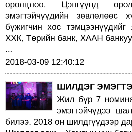
оролцлоо. Цэнгүүнд ор
эмэгтэйчүүдийн зөвлөлөөс х
бүжигчин хос тэмцээнүүдийг 
ХХК, Төрийн банк, ХААН банкуу
...
2018-03-09 12:40:12
ШИЛДЭГ ЭМЭГТЭ
Жил бүр 7 номин
эмэгтэйчүдээ ша
билээ. 2018 он шилдгүүдээр да