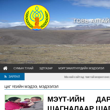
ГОВЬ-АЛТА
СУМЫН ТУХАЙ
ЗДТГАЗАР
МЭРГЭЖИЛТНҮҮДИЙН МЭДЭЭЛЭЛ
ЗАРЛАЛ
Манай сайтад тавтай морилоно уу. Сумтай холб
ЦАГ ҮЕИЙН МЭДЭЭ, МЭДЭЭЛЭЛ
МЭҮТ-ИЙН ДА
ШАГНАЛААР ША