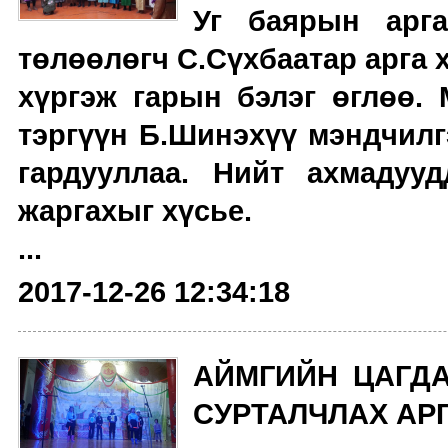
Уг баярын арг
төлөөлөгч С.Сүхбаатар арга
хүргэж гарын бэлэг өглөө
тэргүүн Б.Шинэхүү мэндчил
гардууллаа. Нийт ахмадуу
жаргахыг хүсье.
...
2017-12-26 12:34:18
АЙМГИЙН ЦАГДА
СУРТАЛЧЛАХ АР