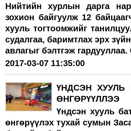
Нийтийн хурлын дарга нар
зохион байгуулж 12 байцааг
хууль тогтоомжийг танилцуу
судалгаа, баримтлах эрх зүйн
авлагыг бэлтгэж гардууллаа. 
2017-03-07 11:35:00
ҮНДСЭН ХУУЛЬ
ӨНГӨРҮҮЛЛЭЭ
Үндсэн хууль ба
өнгөрүүлэх тухай сумын Заса