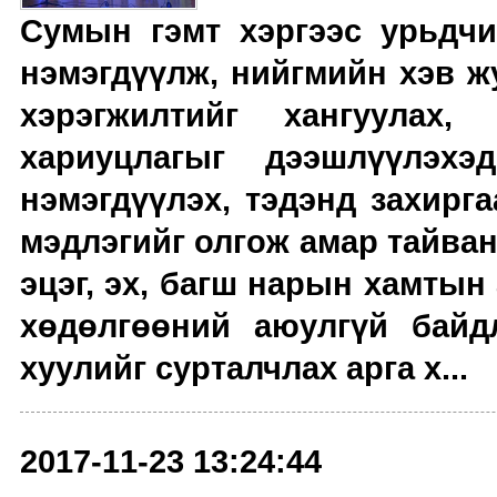
Сумын гэмт хэргээс урьдч
нэмэгдүүлж, нийгмийн хэв ж
хэрэгжилтийг хангуулах,
хариуцлагыг дээшлүүлэх
нэмэгдүүлэх, тэдэнд захирг
мэдлэгийг олгож амар тайван
эцэг, эх, багш нарын хамтын
хөдөлгөөний аюулгүй байд
хуулийг сурталчлах арга х...
2017-11-23 13:24:44