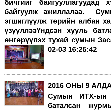
бичгийг байгууллагуудад 
байгуулж ажиллалаа. Сум
эгшиглүүлж төрийн албан ха
үзүүллээҮндсэн хууль бат
өнгөрүүлэх тухай сумын Зас
02-03 16:25:42
2016 ОНЫ 9 АЛ
Сумын ИТХ-ын 
баталсан журм