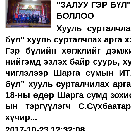
"ЗАЛУУ ГЭР БҮЛ
БОЛЛОО
Хууль сурталчл
бүл" хууль сурталчлах арга 
Гэр бүлийн хөгжлийг дэмжи
нийгэмд эзлэх байр суурь, х
чиглэлээр Шарга сумын ИТ
бүл” хууль сурталчилах арг
18-ны өдөр Шарга сумд зохи
ын тэргүүлэгч С.Сүхбаата
хүчир...
2017-10-23 12:32:08