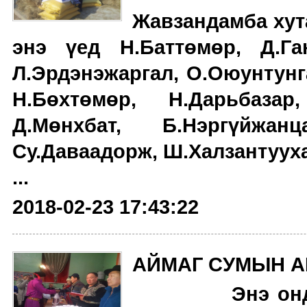
Жавзандамба хута
энэ үед Н.Баттөмөр, Д.Ган
Л.Эрдэнэжаргал, О.Оюунтунга
Н.Бөхтөмөр, Н.Дарьбазар
Д.Мөнхбат, Б.Нэргүйжанц
Су.Даваадорж, Ш.Халзантууха
...
2018-02-23 17:43:22
АЙМАГ СУМЫН А
Энэ он