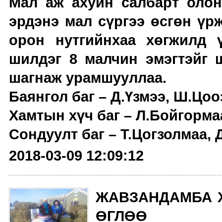
Мал аж ахуйн салбарт олон
эрдэнэ мал сүргээ өсгөн үр
орон нутгийнхаа хөгжилд 
шилдэг 8 малчин эмэгтэйг 
шагнаж урамшууллаа.
Баянгол баг – Д.Үзмээ, Ш.Цо
Хамтын хүч баг – Л.Бойгорма
Сондуулт баг – Т.Цогзолмаа,
2018-03-09 12:09:12
ЖАВЗАНДАМБА 
ӨГЛӨӨ