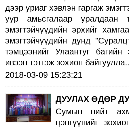
дээр уриаг хэвлэн гаргаж эмэгт
уур амьсгалаар уралдаан 
эмэгтэйчүүдийн эрхийг хамга
эмэгтэйчүүдийн дунд "Суралц
тэмцээнийг Улаантуг багийн 
ивээн тэтгэж зохион байгуулла..
2018-03-09 15:23:21
ДУУЛАХ ӨДӨР Д
Сумын нийт ах
цэнгүүнийг зохи