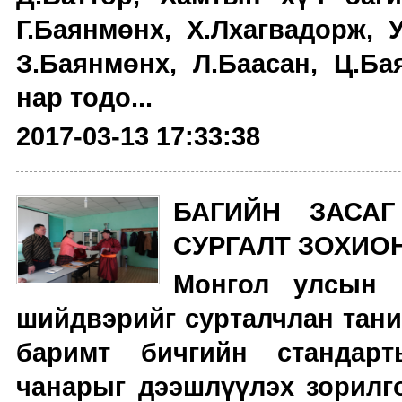
Г.Баянмөнх, Х.Лхагвадорж, 
З.Баянмөнх, Л.Баасан, Ц.Ба
нар тодо...
2017-03-13 17:33:38
БАГИЙН ЗАСА
СУРГАЛТ ЗОХИО
Монгол улсын 
шийдвэрийг сурталчлан тани
баримт бичгийн стандарт
чанарыг дээшлүүлэх зорилго