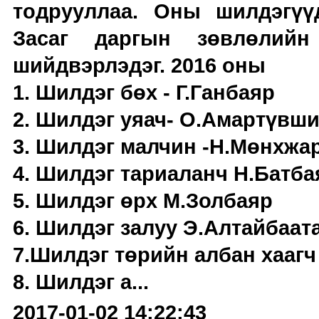
тодрууллаа. Оны шилдэгүү
Засаг даргын зөвлөлийн
шийдвэрлэдэг. 2016 оны
1. Шилдэг бөх - Г.Ганбаяр
2. Шилдэг уяач- О.Амартүвш
3. Шилдэг малчин -Н.Мөнхжа
4. Шилдэг тариаланч Н.Батба
5. Шилдэг өрх М.Золбаяр
6. Шилдэг залуу Э.Алтайбаат
7.Шилдэг төрийн албан хаагч
8. Шилдэг а...
2017-01-02 14:22:43