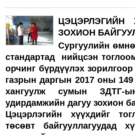
ЦЭЦЭРЛЭГИЙН 
ЗОХИОН БАЙГУУ
Сургуулийн өмнө
стандартад нийцсэн тоглоом
орчинг бүрдүүлэх зорилгоор
газрын даргын 2017 оны 149
хангуулж сумын ЗДТГ-ы
удирдамжийн дагуу зохион ба
Цэцэрлэгийн хүүхдийг тог
төсөвт байгууллагуудад х