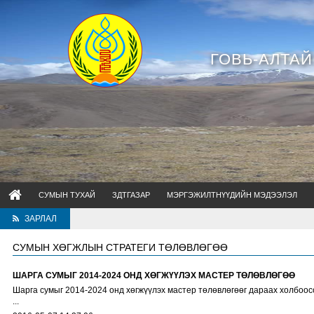
ГОВЬ-АЛТА
СУМЫН ТУХАЙ
ЗДТГАЗАР
МЭРГЭЖИЛТНҮҮДИЙН МЭДЭЭЛЭЛ
ЗАРЛАЛ
СУМЫН ХӨГЖЛЫН СТРАТЕГИ ТӨЛӨВЛӨГӨӨ
ШАРГА СУМЫГ 2014-2024 ОНД ХӨГЖҮҮЛЭХ МАСТЕР ТӨЛӨВЛӨГӨӨ
Шарга сумыг 2014-2024 онд хөгжүүлэх мастер төлөвлөгөөг дараах холбоос
...