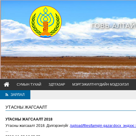
ГОВЬ-АЛТА
СУМЫН ТУХАЙ
ЗДТГАЗАР
МЭРГЭЖИЛТНҮҮДИЙН МЭДЭЭЛЭЛ
ЗАРЛАЛ
УТАСНЫ ЖАГСААЛТ
УТАСНЫ ЖАГСААЛТ 2018
Утасны жагсаалт 2018. Дэлгэрэнгүйг .
/upload/files/tamgin gazar.docx эндээс 
...