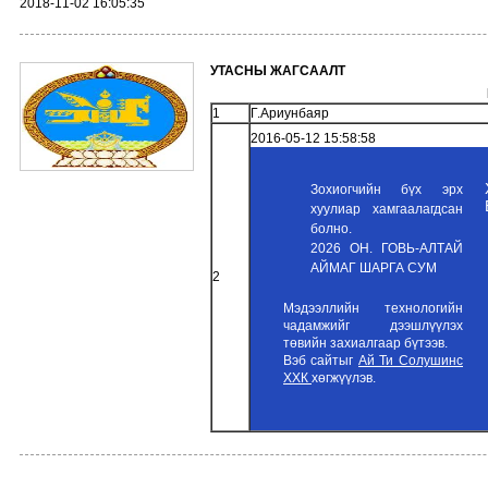
2018-11-02 16:05:35
УТАСНЫ ЖАГСААЛТ
1
Г.Ариунбаяр
2016-05-12 15:58:58
Зохиогчийн бүх эрх
хуулиар хамгаалагдсан
болно.
2026 ОН. ГОВЬ-АЛТАЙ
АЙМАГ ШАРГА СУМ
2
Мэдээллийн технологийн
чадамжийг дээшлүүлэх
төвийн захиалгаар бүтээв.
Вэб сайтыг
Ай Ти Солушинс
ХХК
хөгжүүлэв.