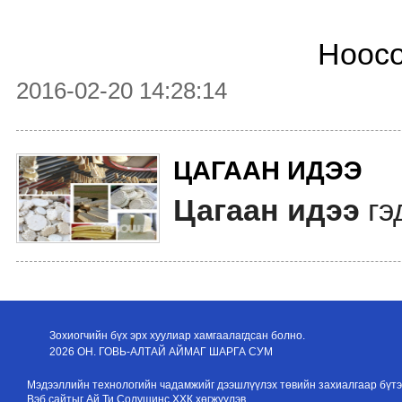
Ноосо
2016-02-20 14:28:14
ЦАГААН ИДЭЭ
Цагаан идээ
гэ
Зохиогчийн бүх эрх хуулиар хамгаалагдсан болно.
2026 ОН. ГОВЬ-АЛТАЙ АЙМАГ ШАРГА СУМ
Мэдээллийн технологийн чадамжийг дээшлүүлэх төвийн захиалгаар бүтэ
Вэб сайтыг
Ай Ти Солушинс ХХК
хөгжүүлэв.