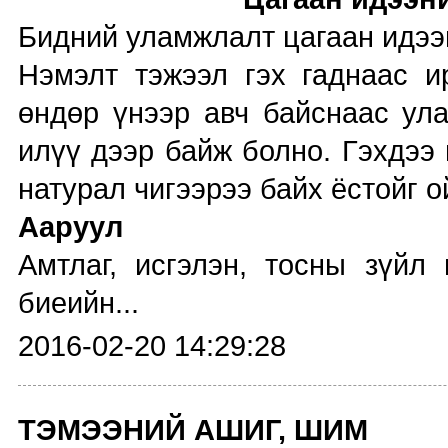
Бидний уламжлалт цагаан идээнд
Нэмэлт тэжээл гэх гаднаас и
өндөр үнээр авч байснаас ула
илүү дээр байж болно. Гэхдээ
натурал чигээрээ байх ёстойг о
Ааруул
Амтлаг, исгэлэн, тосны зүйл
биеийн...
2016-02-20 14:29:28
ТЭМЭЭНИЙ АШИГ, ШИМ