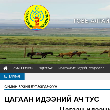
ГОВЬ-АЛТА
СУМЫН ТУХАЙ
ЗДТГАЗАР
МЭРГЭЖИЛТНҮҮДИЙН МЭДЭЭЛЭЛ
ЗАРЛАЛ
СУМЫН БРЭНД БҮТЭЭГДЭХҮҮН
ЦАГААН ИДЭЭНИЙ АЧ ТУС
Цагаан идээни