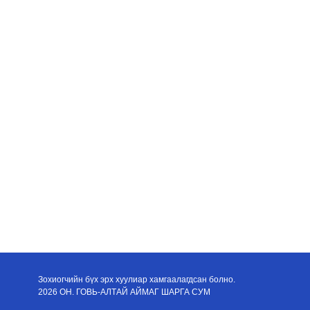
Зохиогчийн бүх эрх хуулиар хамгаалагдсан болно.
2026 ОН. ГОВЬ-АЛТАЙ АЙМАГ ШАРГА СУМ