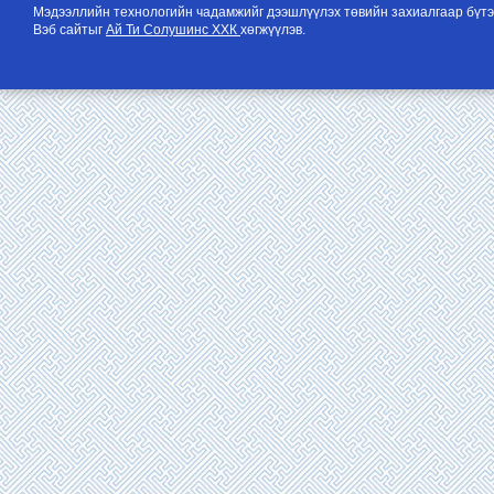
Мэдээллийн технологийн чадамжийг дээшлүүлэх төвийн захиалгаар бүтэ
Вэб сайтыг
Ай Ти Солушинс ХХК
хөгжүүлэв.