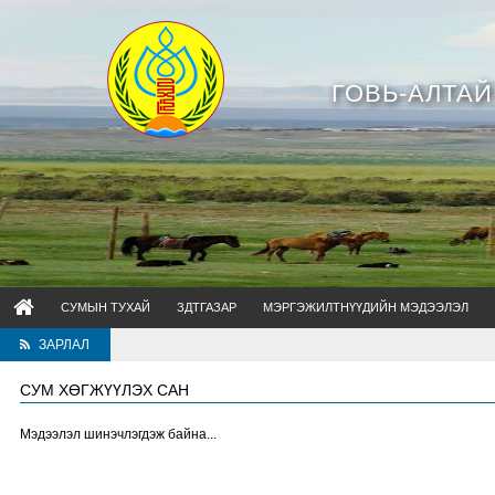
ГОВЬ-АЛТА
СУМЫН ТУХАЙ
ЗДТГАЗАР
МЭРГЭЖИЛТНҮҮДИЙН МЭДЭЭЛЭЛ
ЗАРЛАЛ
СУМ ХӨГЖҮҮЛЭХ САН
Мэдээлэл шинэчлэгдэж байна...