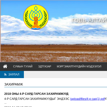
ГОВЬ-АЛТА
СУМЫН ТУХАЙ
ЗДТГАЗАР
МЭРГЭЖИЛТНҮҮДИЙН МЭДЭЭЛЭЛ
ЗАРЛАЛ
ЗАХИРАМЖ
2018 ОНЫ 4-Р САРД ГАРСАН ЗАХИРАМЖУУД
4-Р САРД ГАРСАН ЗАХИРАМЖУУДЫГ ЭНДЭЭС
/upload/files/4-р сар(1).pdf
Ү
...