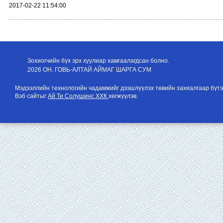
2017-02-22 11:54:00
Зохиогчийн бүх эрх хуулиар хамгаалагдсан болно.
2026 ОН. ГОВЬ-АЛТАЙ АЙМАГ ШАРГА СУМ
Мэдээллийн технологийн чадамжийг дээшлүүлэх төвийн захиалгаар бүтэ
Вэб сайтыг
Ай Ти Солушинс ХХК
хөгжүүлэв.