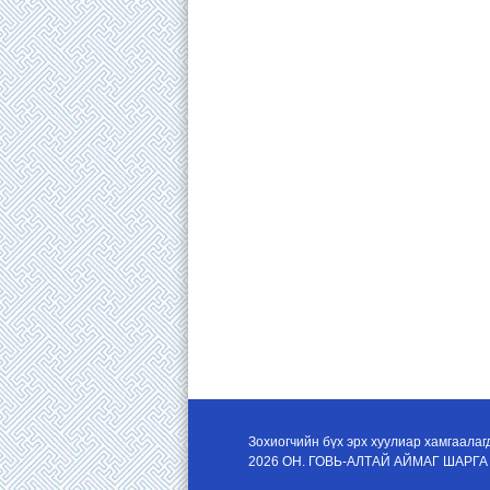
Зохиогчийн бүх эрх хуулиар хамгаалаг
2026 ОН. ГОВЬ-АЛТАЙ АЙМАГ ШАРГА