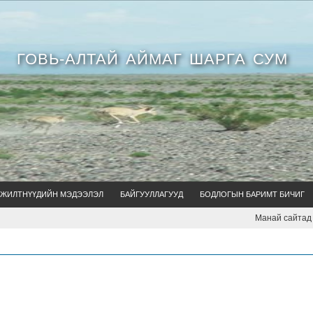
ГОВЬ-АЛТАЙ АЙМАГ ШАРГА СУМ
ЖИЛТНҮҮДИЙН МЭДЭЭЛЭЛ
БАЙГУУЛЛАГУУД
БОДЛОГЫН БАРИМТ БИЧИГ
Манай сайтад тавт