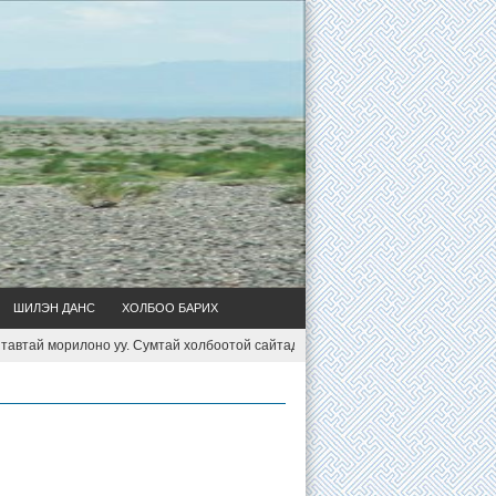
ШИЛЭН ДАНС
ХОЛБОО БАРИХ
ай морилоно уу. Сумтай холбоотой сайтад тавиулах мэдээ мэдээллээ d.onoo@