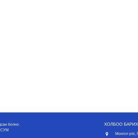
ХОЛБОО БАРИХ
дсан болно.
 СУМ
Монгол улс, 