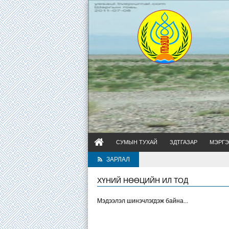
СУМЫН ТУХАЙ
ЗДТГАЗАР
МЭРГЭ
ЗАРЛАЛ
ХҮНИЙ НӨӨЦИЙН ИЛ ТОД
Мэдээлэл шинэчлэгдэж байна...