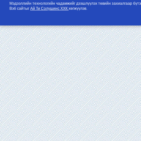
Мэдээллийн технологийн чадамжийг дээшлүүлэх төвийн захиалгаар бүтэ
Вэб сайтыг
Ай Ти Солушинс ХХК
хөгжүүлэв.