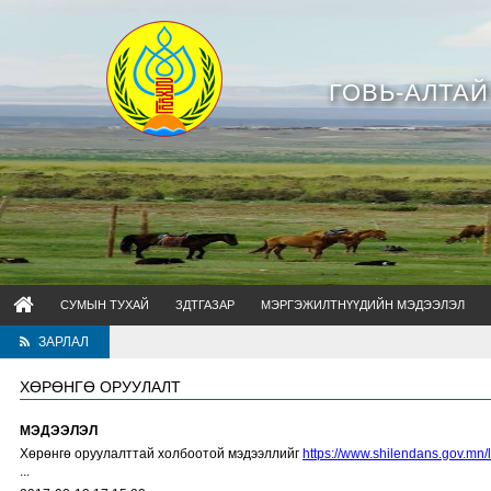
ГОВЬ-АЛТА
СУМЫН ТУХАЙ
ЗДТГАЗАР
МЭРГЭЖИЛТНҮҮДИЙН МЭДЭЭЛЭЛ
ЗАРЛАЛ
ХӨРӨНГӨ ОРУУЛАЛТ
МЭДЭЭЛЭЛ
Хөрөнгө оруулалттай холбоотой мэдээллийг
https://www.shilendans.gov.mn/
...