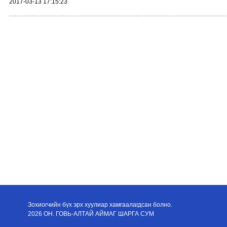
2017-03-13 17:15:23
Зохиогчийн бүх эрх хуулиар хамгаалагдсан болно.
2026 ОН. ГОВЬ-АЛТАЙ АЙМАГ ШАРГА СУМ